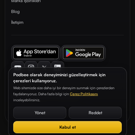
Marka İşbirlikleri
Blog
İletişim
Youtube
Instagram
Twitter
LinkedIn
Podbee olarak deneyiminizi güzelleştirmek için
çerezleri kullanıyoruz.
Web sitemizde size daha iyi bir deneyim sunmak için çerezlerden
faydalanıyoruz. Daha fazla bilgi için
Çerez Politikasını
© 2026. Podbee Media. Tüm hakları saklıdır.
inceleyebilirsiniz.
Çerez Tercihleri
Aydınlatma Metni
Gizlilik Sözleşmesi
Yönet
Reddet
Kabul et