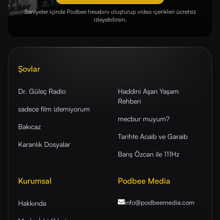
Saniyeler içinde Podbee hesabını oluşturup video içerikleri ücretsiz
izleyebilirsin.
Şovlar
Dr. Güleç Radio
Haddini Aşan Yaşam
Rehberi
sadece film izlemiyorum
mecbur muyum?
Bakıcaz
Tarihte Acaib ve Garaib
Karanlık Dosyalar
Barış Özcan ile 111Hz
Kurumsal
Podbee Media
info@podbeemedia
.com
Hakkında