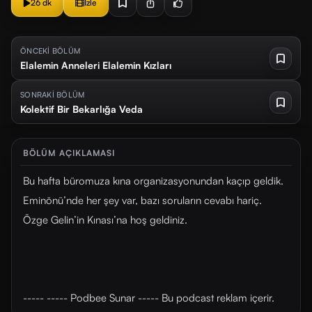
26 dk
İzle
ÖNCEKİ BÖLÜM
Elalemin Anneleri Elalemin Kızları
SONRAKİ BÖLÜM
Kolektif Bir Bekarlığa Veda
BÖLÜM AÇIKLAMASI
Bu hafta büromuza kına organizasyonundan kaçıp geldik.
Eminönü’nde her şey var, bazı soruların cevabı hariç.
Özge Gelin’in Kınası’na hoş geldiniz.
----- ----- Podbee Sunar ----- Bu podcast reklam içerir.