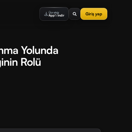
Ücretsiz
Giriş yap
App'i İndir
kınma Yolunda
ğinin Rolü