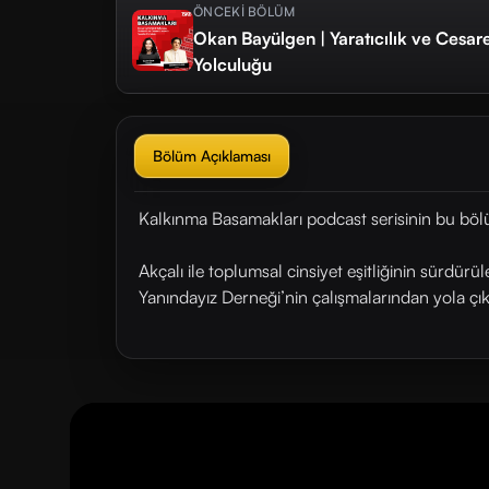
ÖNCEKİ BÖLÜM
Okan Bayülgen | Yaratıcılık ve Cesar
Yolculuğu
Bölüm Açıklaması
Kalkınma Basamakları podcast serisinin bu böl
Akçalı ile toplumsal cinsiyet eşitliğinin sürdür
Yanındayız Derneği’nin çalışmalarından yola çık