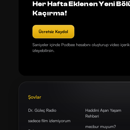
Her Hafta Eklenen Yeni Böl
Kaçırma!
Ücretsiz Kaydol
Saniyeler içinde Podbee hesabını oluşturup video içerikl
izleyebilirsin.
Şovlar
Dr. Güleç Radio
Haddini Aşan Yaşam
Rehberi
sadece film izlemiyorum
mecbur muyum?