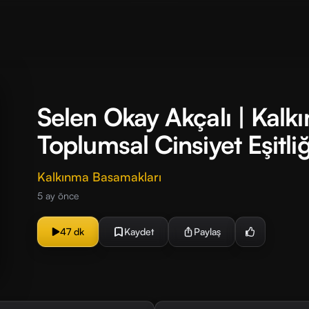
Selen Okay Akçalı | Kal
Toplumsal Cinsiyet Eşitli
Kalkınma Basamakları
5 ay önce
47 dk
Kaydet
Paylaş