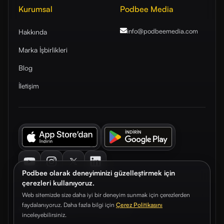
Kurumsal
Podbee Media
info@podbeemedia
.com
Hakkında
Marka İşbirlikleri
Blog
İletişim
Youtube
Instagram
Twitter
LinkedIn
Podbee olarak deneyiminizi güzelleştirmek için
çerezleri kullanıyoruz.
Web sitemizde size daha iyi bir deneyim sunmak için çerezlerden
faydalanıyoruz. Daha fazla bilgi için
Çerez Politikasını
© 2026. Podbee Media. Tüm hakları saklıdır.
inceleyebilirsiniz.