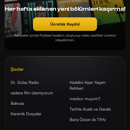
Her hafta eklenen yeni bölümleri kaçırma!
Ücretsiz Kaydol
Saniyeler içinde Podbee hesabını oluşturup video içerikleri ücretsiz
izleyebilirsin.
Şovlar
Dr. Güleç Radio
Haddini Aşan Yaşam
Rehberi
sadece film izlemiyorum
mecbur muyum?
Bakıcaz
Tarihte Acaib ve Garaib
Karanlık Dosyalar
Barış Özcan ile 111Hz