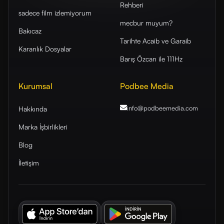
Rehberi
sadece film izlemiyorum
mecbur muyum?
Bakıcaz
Tarihte Acaib ve Garaib
Karanlık Dosyalar
Barış Özcan ile 111Hz
Kurumsal
Podbee Media
info@podbeemedia
.com
Hakkında
Marka İşbirlikleri
Blog
İletişim