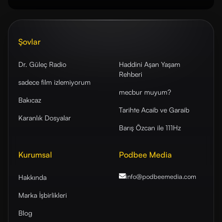
Şovlar
Dr. Güleç Radio
Haddini Aşan Yaşam
Rehberi
sadece film izlemiyorum
mecbur muyum?
Bakıcaz
Tarihte Acaib ve Garaib
Karanlık Dosyalar
Barış Özcan ile 111Hz
Kurumsal
Podbee Media
info@podbeemedia
.com
Hakkında
Marka İşbirlikleri
Blog