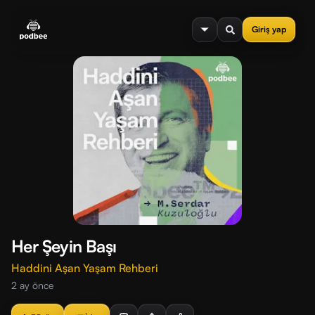
se menu
Giriş yap
Her Şeyin Başı
Haddini Aşan Yaşam Rehberi
2 ay önce