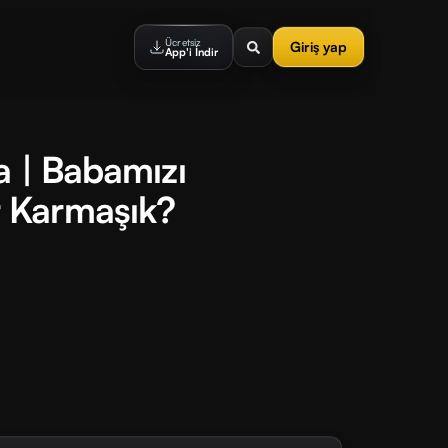
Ücretsiz
Giriş yap
App'i İndir
a | Babamızı
 Karmaşık?