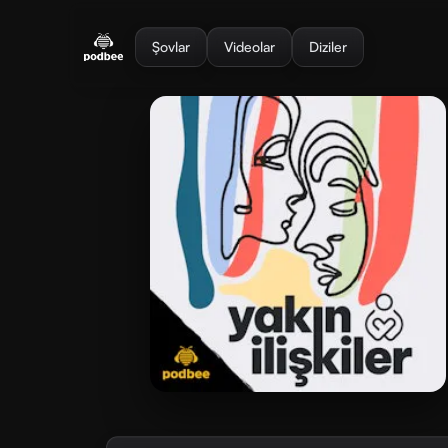
se menu
Şovlar
Videolar
Diziler