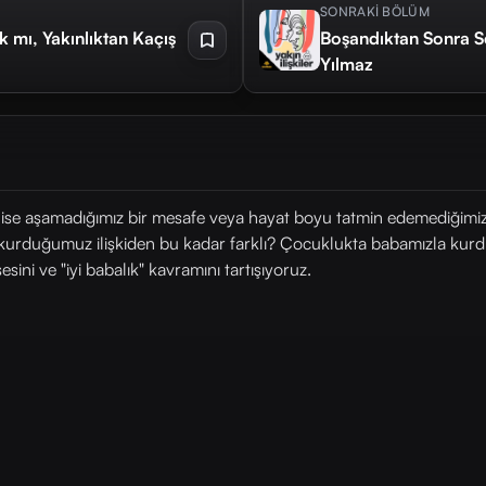
SONRAKİ BÖLÜM
k mı, Yakınlıktan Kaçış
Boşandıktan Sonra S
Yılmaz
n ise aşamadığımız bir mesafe veya hayat boyu tatmin edemediğimiz b
rduğumuz ilişkiden bu kadar farklı? Çocuklukta babamızla kurduğumu
ini ve "iyi babalık" kavramını tartışıyoruz.