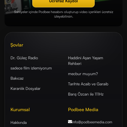
Ücretsiz Kaydol
Saniyeler içinde Podbee hesabını oluşturup video içerikleri ücretsiz
izleyebilirsin.
Şovlar
Dr. Güleç Radio
Haddini Aşan Yaşam
Rehberi
sadece film izlemiyorum
mecbur muyum?
Bakıcaz
Tarihte Acaib ve Garaib
Karanlık Dosyalar
Barış Özcan ile 111Hz
Kurumsal
Podbee Media
info@podbeemedia
.com
Hakkında