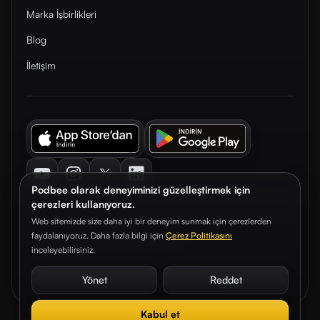
Marka İşbirlikleri
Blog
İletişim
Youtube
Instagram
Twitter
LinkedIn
Podbee olarak deneyiminizi güzelleştirmek için
çerezleri kullanıyoruz.
Web sitemizde size daha iyi bir deneyim sunmak için çerezlerden
faydalanıyoruz. Daha fazla bilgi için
Çerez Politikasını
© 2026. Podbee Media. Tüm hakları saklıdır.
inceleyebilirsiniz.
Çerez Tercihleri
Aydınlatma Metni
Gizlilik Sözleşmesi
Yönet
Reddet
Kabul et