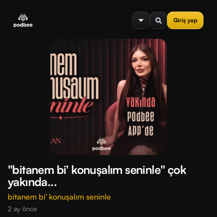
se menu
Giriş yap
"bitanem bi' konuşalım seninle" çok
yakında...
bitanem bi' konuşalım seninle
2 ay önce