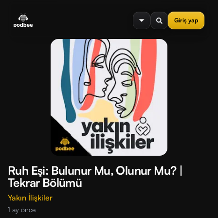
se menu
Giriş yap
Ruh Eşi: Bulunur Mu, Olunur Mu? |
Tekrar Bölümü
Yakın İlişkiler
1 ay önce