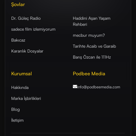
Şovlar
Dr. Güleç Radio
Haddini Aşan Yaşam
Rehberi
sadece film izlemiyorum
mecbur muyum?
Bakıcaz
Tarihte Acaib ve Garaib
Karanlık Dosyalar
Barış Özcan ile 111Hz
Kurumsal
Podbee Media
info@podbeemedia
.com
Hakkında
Marka İşbirlikleri
Blog
İletişim