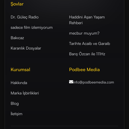
Şovlar
Dr. Güleç Radio
Haddini Aşan Yaşam
Rehberi
sadece film izlemiyorum
mecbur muyum?
Bakıcaz
Tarihte Acaib ve Garaib
Karanlık Dosyalar
Barış Özcan ile 111Hz
Kurumsal
Podbee Media
info@podbeemedia
.com
Hakkında
Marka İşbirlikleri
Blog
İletişim