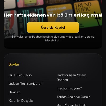
Her hafta eklenen yeni bölümleri kaçırma!
Ücretsiz Kaydol
Saniyeler içinde Podbee hesabını oluşturup video içerikleri ücretsiz
izleyebilirsin.
Şovlar
Dr. Güleç Radio
Haddini Aşan Yaşam
Rehberi
sadece film izlemiyorum
mecbur muyum?
Bakıcaz
Tarihte Acaib ve Garaib
Karanlık Dosyalar
Barış Özcan ile 111Hz