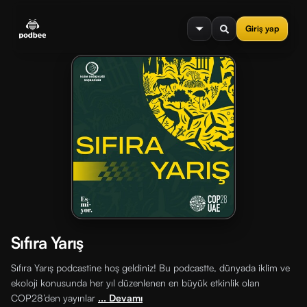
se menu
Giriş yap
Sıfıra Yarış
Sıfıra Yarış podcastine hoş geldiniz! Bu podcastte, dünyada iklim ve
ekoloji konusunda her yıl düzenlenen en büyük etkinlik olan
COP28’den yayınlar
... Devamı