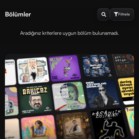
Bölümler
Filtrele
Aradığınız kriterlere uygun bölüm bulunamadı.
Sırala
ve
Filtrele
DINLENME
DURUMU
Dinlenmedi
Dinlendi
SIRALAMA
En
En
yeni
eski