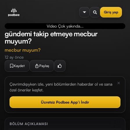
se menu
Giriş yap
Video Çok yakında...
gündemi takip etmeye mecbur
muyum?
mecbur muyum?
12 ay önce
Kaydet
Paylaş
Çevrimdışıyken izle, yeni bölümlerden haberdar ol ve sana
özel öneriler keşfet.
Ücretsiz Podbee App’i İndir
BÖLÜM AÇIKLAMASI