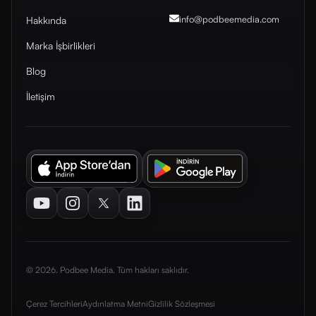
info@podbeemedia
.com
Hakkında
Marka İşbirlikleri
Blog
İletişim
Youtube
Instagram
Twitter
LinkedIn
© 2026. Podbee Media. Tüm hakları saklıdır.
Çerez Tercihleri
Aydınlatma Metni
Gizlilik Sözleşmesi