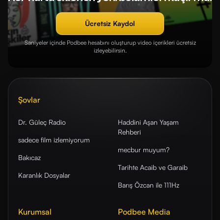
Ücretsiz Kaydol
Saniyeler içinde Podbee hesabını oluşturup video içerikleri ücretsiz
izleyebilirsin.
Şovlar
Dr. Güleç Radio
Haddini Aşan Yaşam
Rehberi
sadece film izlemiyorum
mecbur muyum?
Bakıcaz
Tarihte Acaib ve Garaib
Karanlık Dosyalar
Barış Özcan ile 111Hz
Kurumsal
Podbee Media