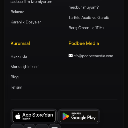
sadece film izlemiyorum
mecbur muyum?
Bakıcaz
Tarihte Acaib ve Garaib
Karanlık Dosyalar
Barış Özcan ile 111Hz
Kurumsal
Podbee Media
info@podbeemedia
.com
Hakkında
Marka İşbirlikleri
Blog
İletişim