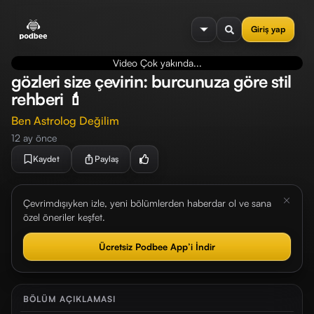
se menu
Giriş yap
Video Çok yakında...
gözleri size çevirin: burcunuza göre stil
rehberi 💄
Ben Astrolog Değilim
12 ay önce
Kaydet
Paylaş
Çevrimdışıyken izle, yeni bölümlerden haberdar ol ve sana
özel öneriler keşfet.
Ücretsiz Podbee App’i İndir
BÖLÜM AÇIKLAMASI