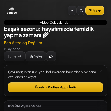
se menu
Giriş yap
Video Çok yakında...
başak sezonu: hayatımızda temizlik
yapma zamanı 🌾
Ben Astrolog Değilim
12 ay önce
Kaydet
Paylaş
Çevrimdışıyken izle, yeni bölümlerden haberdar ol ve sana
özel öneriler keşfet.
Ücretsiz Podbee App’i İndir
BÖLÜM AÇIKLAMASI