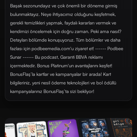
Başak sezonundayız ve çok önemli bir döneme girmiş
bulunmaktayız. Neye ihtiyacımız olduğunu keşfetmek,
gerekli temizlikleri yapmak, faydalı kararları vermek ve
kendimizi öncelemek için doğru zaman. Peki ama nasıl?
Detayları bölümde konuşuyoruz. Tüm bölümler ve daha
fazlası için ⁠podbeemedia.com⁠'u ziyaret et! ------ Podbee
Sunar ------ Bu podcast, Garanti BBVA reklamı
içermektedir. Bonus Platinum'un avantajlarını ⁠⁠⁠keşfet⁠⁠⁠!
⁠BonusFlaş’la kartlar ve kampanyalar bir arada!⁠ Kart
bilgileriniz, yeni nesil ödeme teknolojileri ve bol ödüllü
kampanyalarınız BonusFlaş’ta sizi bekliyor!