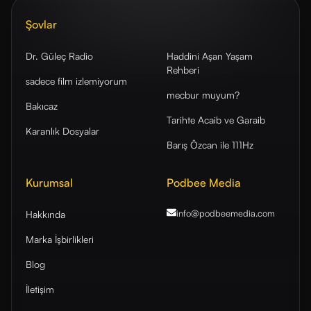
Şovlar
Dr. Güleç Radio
Haddini Aşan Yaşam
Rehberi
sadece film izlemiyorum
mecbur muyum?
Bakıcaz
Tarihte Acaib ve Garaib
Karanlık Dosyalar
Barış Özcan ile 111Hz
Kurumsal
Podbee Media
info@podbeemedia
.com
Hakkında
Marka İşbirlikleri
Blog
İletişim