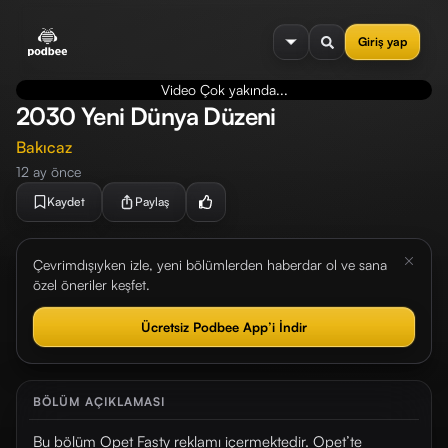
se menu
Giriş yap
Video Çok yakında...
2030 Yeni Dünya Düzeni
Bakıcaz
12 ay önce
Kaydet
Paylaş
Çevrimdışıyken izle, yeni bölümlerden haberdar ol ve sana
özel öneriler keşfet.
Ücretsiz Podbee App’i İndir
BÖLÜM AÇIKLAMASI
Bu bölüm Opet Fasty reklamı içermektedir. Opet’te