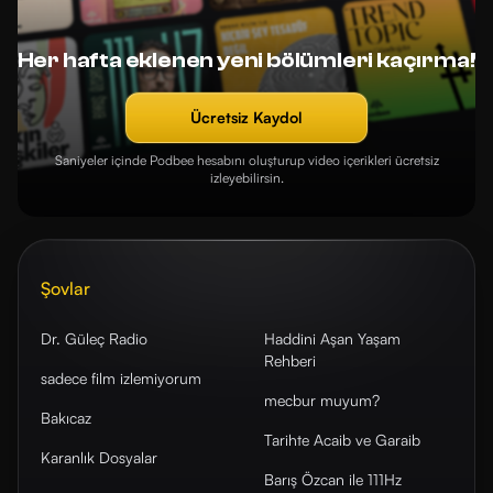
Her hafta eklenen yeni bölümleri kaçırma!
Ücretsiz Kaydol
Saniyeler içinde Podbee hesabını oluşturup video içerikleri ücretsiz
izleyebilirsin.
Şovlar
Dr. Güleç Radio
Haddini Aşan Yaşam
Rehberi
sadece film izlemiyorum
mecbur muyum?
Bakıcaz
Tarihte Acaib ve Garaib
Karanlık Dosyalar
Barış Özcan ile 111Hz