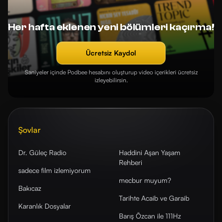
Her hafta eklenen yeni bölümleri kaçırma!
Ücretsiz Kaydol
Saniyeler içinde Podbee hesabını oluşturup video içerikleri ücretsiz
izleyebilirsin.
Şovlar
Dr. Güleç Radio
Haddini Aşan Yaşam
Rehberi
sadece film izlemiyorum
mecbur muyum?
Bakıcaz
Tarihte Acaib ve Garaib
Karanlık Dosyalar
Barış Özcan ile 111Hz