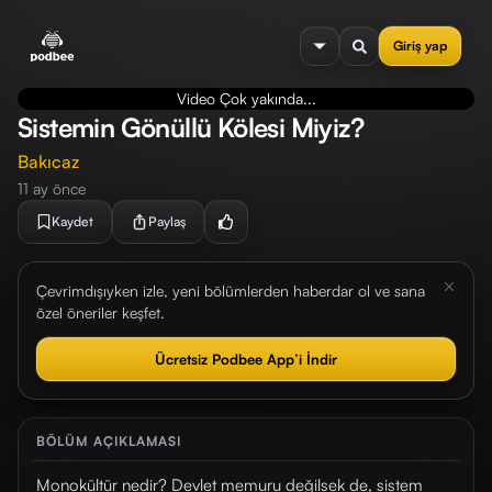
se menu
Giriş yap
Video Çok yakında...
Sistemin Gönüllü Kölesi Miyiz?
Bakıcaz
11 ay önce
Kaydet
Paylaş
Çevrimdışıyken izle, yeni bölümlerden haberdar ol ve sana
özel öneriler keşfet.
Ücretsiz Podbee App’i İndir
BÖLÜM AÇIKLAMASI
Monokültür nedir? Devlet memuru değilsek de, sistem