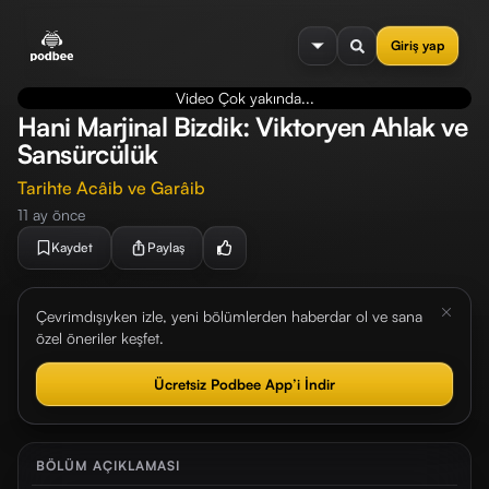
se menu
Giriş yap
Video Çok yakında...
Hani Marjinal Bizdik: Viktoryen Ahlak ve
Sansürcülük
Tarihte Acâib ve Garâib
11 ay önce
Kaydet
Paylaş
Çevrimdışıyken izle, yeni bölümlerden haberdar ol ve sana
özel öneriler keşfet.
Ücretsiz Podbee App’i İndir
BÖLÜM AÇIKLAMASI