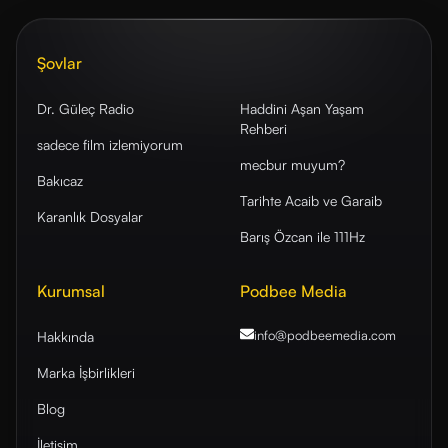
Şovlar
Dr. Güleç Radio
Haddini Aşan Yaşam
Rehberi
sadece film izlemiyorum
mecbur muyum?
Bakıcaz
Tarihte Acaib ve Garaib
Karanlık Dosyalar
Barış Özcan ile 111Hz
Kurumsal
Podbee Media
info@podbeemedia
.com
Hakkında
Marka İşbirlikleri
Blog
İletişim