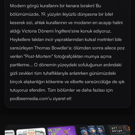
Modern görgü kurallarını bir kenara bırakın! Bu
bölümümüzde, 19. yüzyılın ikiyüzlü dünyasına bir bilet
keserek sizi, ahlak kurallarının ve modanın en acayip halini
aldığı Victoria Dönemi İngiltere'sine konuk ediyoruz.
Heykellere takılan incir yapraklarından kutsal metinleri bile
sansürleyen Thomas Bowdler'a; ölümden sonra ailece poz
verilen "Post-Mortem" fotoğrafçılıktan mumya açma
partilerine... O dönemin yüzeydeki sofuluğunun ardındaki
gizli zevkleri tüm tuhaflıklarıyla anlatırken günümüzdeki
birçok alışkanlığın kökenine ve elbette sansürcülüğe de ışık
tutuyoruz efendim. Tüm bölümler ve daha fazlası için
⁠⁠⁠⁠podbeemedia.com⁠⁠⁠⁠'u ziyaret et!