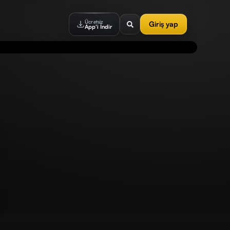
Ücretsiz
Giriş yap
App'i İndir