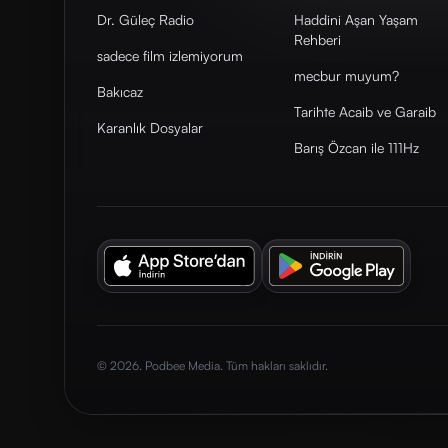
Dr. Güleç Radio
Haddini Aşan Yaşam
Rehberi
sadece film izlemiyorum
mecbur muyum?
Bakıcaz
Tarihte Acaib ve Garaib
Karanlık Dosyalar
Barış Özcan ile 111Hz
© 2026. Podbee Media. Tüm hakları saklıdır.