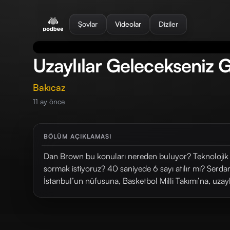
se menu
Şovlar
Videolar
Diziler
Uzaylılar Gelecekseniz G
Bakıcaz
11 ay önce
BÖLÜM AÇIKLAMASI
Dan Brown bu konuları nereden buluyor? Teknolojik 
sormak istiyoruz? 40 saniyede 6 sayı atılır mı? Serd
İstanbul’un nüfusuna, Basketbol Milli Takımı’na, uzaylı