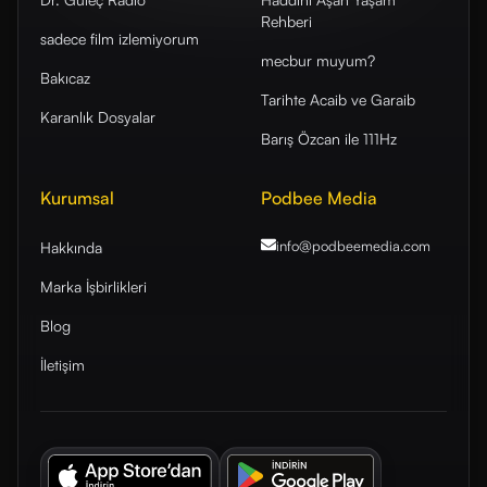
Rehberi
sadece film izlemiyorum
mecbur muyum?
Bakıcaz
Tarihte Acaib ve Garaib
Karanlık Dosyalar
Barış Özcan ile 111Hz
Kurumsal
Podbee Media
info@podbeemedia
.com
Hakkında
Marka İşbirlikleri
Blog
İletişim