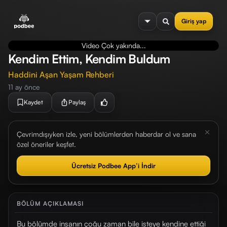
se menu
Giriş yap
Video Çok yakında...
Kendim Ettim, Kendim Buldum
Haddini Aşan Yaşam Rehberi
11 ay önce
Kaydet
Paylaş
Çevrimdışıyken izle, yeni bölümlerden haberdar ol ve sana
özel öneriler keşfet.
Ücretsiz Podbee App’i İndir
BÖLÜM AÇIKLAMASI
Bu bölümde insanın çoğu zaman bile isteye kendine ettiği