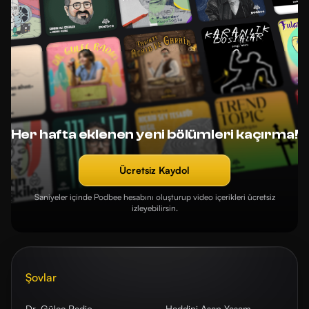
Her hafta eklenen yeni bölümleri kaçırma!
Ücretsiz Kaydol
Saniyeler içinde Podbee hesabını oluşturup video içerikleri ücretsiz
izleyebilirsin.
Şovlar
Dr. Güleç Radio
Haddini Aşan Yaşam