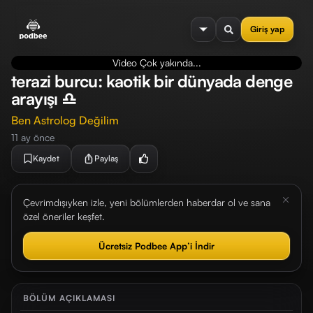
se menu
Giriş yap
Video Çok yakında...
terazi burcu: kaotik bir dünyada denge
arayışı ♎
Ben Astrolog Değilim
11 ay önce
Kaydet
Paylaş
Çevrimdışıyken izle, yeni bölümlerden haberdar ol ve sana
özel öneriler keşfet.
Ücretsiz Podbee App’i İndir
BÖLÜM AÇIKLAMASI