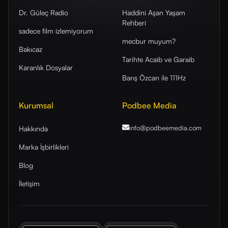
Dr. Güleç Radio
Haddini Aşan Yaşam
Rehberi
sadece film izlemiyorum
mecbur muyum?
Bakıcaz
Tarihte Acaib ve Garaib
Karanlık Dosyalar
Barış Özcan ile 111Hz
Kurumsal
Podbee Media
info@podbeemedia
.com
Hakkında
Marka İşbirlikleri
Blog
İletişim