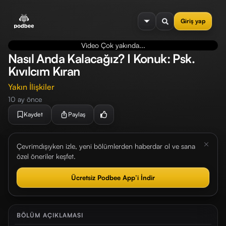
se menu
Giriş yap
Video Çok yakında...
Nasıl Anda Kalacağız? I Konuk: Psk.
Kıvılcım Kıran
Yakın İlişkiler
10 ay önce
Kaydet
Paylaş
Çevrimdışıyken izle, yeni bölümlerden haberdar ol ve sana
özel öneriler keşfet.
Ücretsiz Podbee App’i İndir
BÖLÜM AÇIKLAMASI