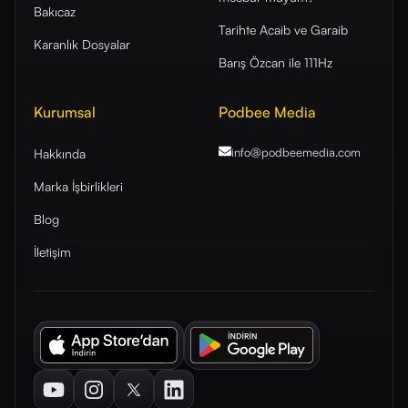
Bakıcaz
Tarihte Acaib ve Garaib
Karanlık Dosyalar
Barış Özcan ile 111Hz
Kurumsal
Podbee Media
info@podbeemedia
.com
Hakkında
Marka İşbirlikleri
Blog
İletişim
Youtube
Instagram
Twitter
LinkedIn