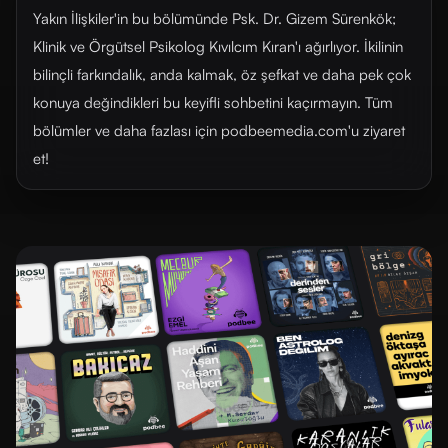
Yakın İlişkiler'in bu bölümünde Psk. Dr. Gizem Sürenkök;
Klinik ve Örgütsel Psikolog Kıvılcım Kıran'ı ağırlıyor. İkilinin
bilinçli farkındalık, anda kalmak, öz şefkat ve daha pek çok
konuya değindikleri bu keyifli sohbetini kaçırmayın. Tüm
bölümler ve daha fazlası için ⁠⁠⁠⁠podbeemedia.com⁠⁠⁠⁠'u ziyaret
et!