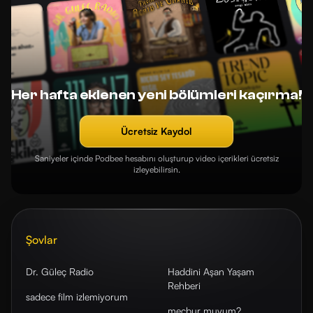
Her hafta eklenen yeni bölümleri kaçırma!
Ücretsiz Kaydol
Saniyeler içinde Podbee hesabını oluşturup video içerikleri ücretsiz
izleyebilirsin.
Şovlar
Dr. Güleç Radio
Haddini Aşan Yaşam
Rehberi
sadece film izlemiyorum
mecbur muyum?