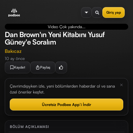
se menu
Giriş yap
Video Çok yakında...
Dan Brown'ın Yeni Kitabını Yusuf
Güney'e Soralım
Bakıcaz
10 ay önce
Kaydet
Paylaş
Çevrimdışıyken izle, yeni bölümlerden haberdar ol ve sana
özel öneriler keşfet.
Ücretsiz Podbee App’i İndir
BÖLÜM AÇIKLAMASI