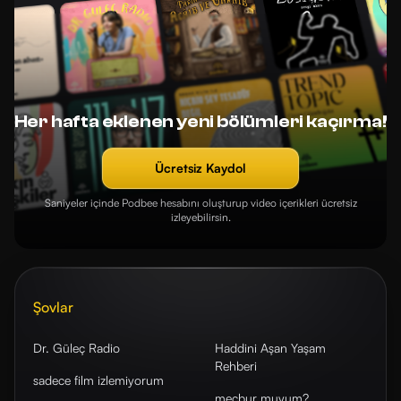
Her hafta eklenen yeni bölümleri kaçırma!
Ücretsiz Kaydol
Saniyeler içinde Podbee hesabını oluşturup video içerikleri ücretsiz
izleyebilirsin.
Şovlar
Dr. Güleç Radio
Haddini Aşan Yaşam
Rehberi
sadece film izlemiyorum
mecbur muyum?