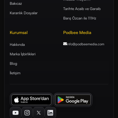
Bakıcaz
Tarihte Acaib ve Garaib
Karanlık Dosyalar
Barış Özcan ile 111Hz
Kurumsal
Podbee Media
info@podbeemedia
.com
Hakkında
Marka İşbirlikleri
Blog
İletişim
Youtube
Instagram
Twitter
LinkedIn