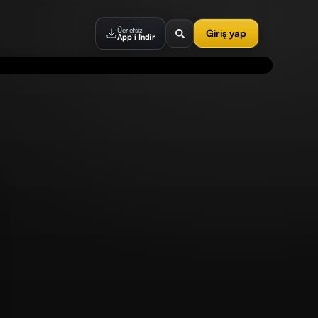
Ücretsiz
Giriş yap
App'i İndir