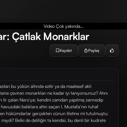
Video Çok yakında...
ar: Çatlak Monarklar
Kaydet
Paylaş
zıları bu yükün altında ezilir ya da maalesef akli
sterisine çeviren monarkları ne kadar iyi tanıyorsunuz? Atını
en lir çalan Nero’ya; kendini camdan yapılmış zannedip
havuzdaki balıklara altın saçan I. Mustafa’nın tuhaf
en hükümdarlar gerçekten cünun illetine mi tutulmuştu;
ıydı? Belki de deliliğin ta kendisi, bu denli bir kudrete