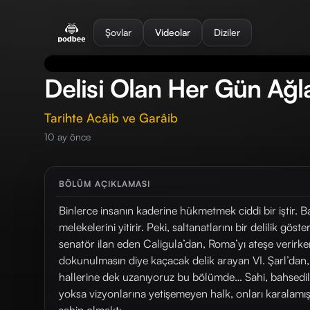
se menu
Şovlar
Videolar
Diziler
Delisi Olan Her Gün Ağl
Tarihte Acâib ve Garâib
10 ay önce
BÖLÜM AÇIKLAMASI
Binlerce insanın kaderine hükmetmek ciddi bir iştir. Ba
melekelerini yitirir. Peki, saltanatlarını bir delilik gö
senatör ilan eden Caligula’dan, Roma’yı ateşe verirk
dokunulmasın diye kaçacak delik arayan VI. Şarl’dan, 
hallerine dek uzanıyoruz bu bölümde… Sahi, bahsedil
yoksa vizyonlarına yetişemeyen halk, onları karalamış m