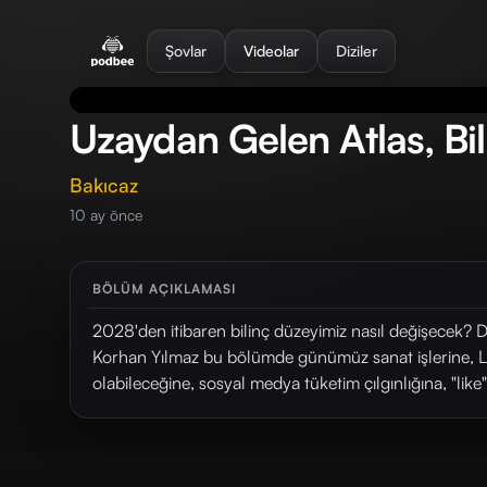
se menu
Şovlar
Videolar
Diziler
Uzaydan Gelen Atlas, Bi
Bakıcaz
10 ay önce
BÖLÜM AÇIKLAMASI
2028'den itibaren bilinç düzeyimiz nasıl değişecek? D
Korhan Yılmaz bu bölümde günümüz sanat işlerine, L
olabileceğine, sosyal medya tüketim çılgınlığına, "like"