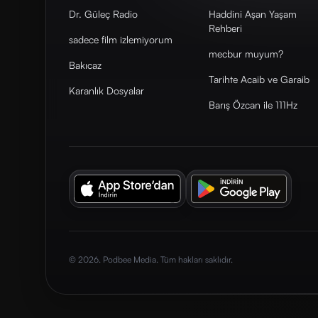
Dr. Güleç Radio
Haddini Aşan Yaşam
Rehberi
sadece film izlemiyorum
mecbur muyum?
Bakıcaz
Tarihte Acaib ve Garaib
Karanlık Dosyalar
Barış Özcan ile 111Hz
© 2026. Podbee Media. Tüm hakları saklıdır.