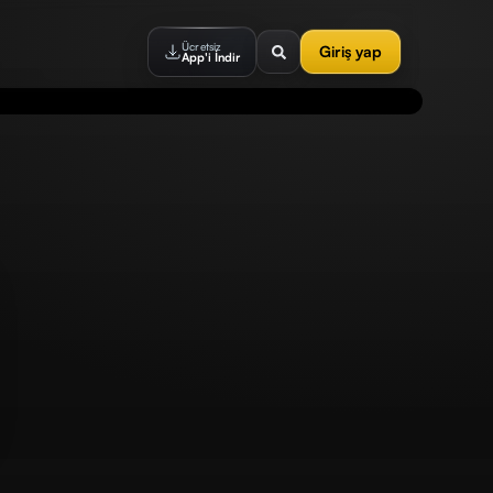
Ücretsiz
Giriş yap
App'i İndir