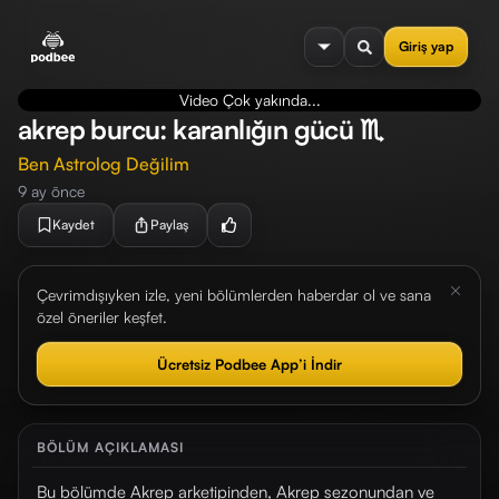
se menu
Giriş yap
Video Çok yakında...
akrep burcu: karanlığın gücü ♏️
Ben Astrolog Değilim
9 ay önce
Kaydet
Paylaş
Çevrimdışıyken izle, yeni bölümlerden haberdar ol ve sana
özel öneriler keşfet.
Ücretsiz Podbee App’i İndir
BÖLÜM AÇIKLAMASI
Bu bölümde Akrep arketipinden, Akrep sezonundan ve