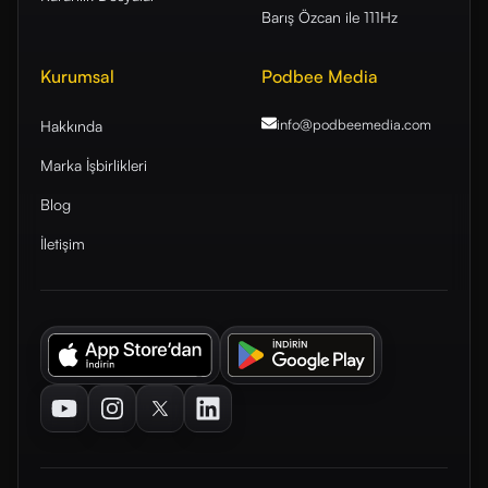
Barış Özcan ile 111Hz
Kurumsal
Podbee Media
info@podbeemedia
.com
Hakkında
Marka İşbirlikleri
Blog
İletişim
Youtube
Instagram
Twitter
LinkedIn