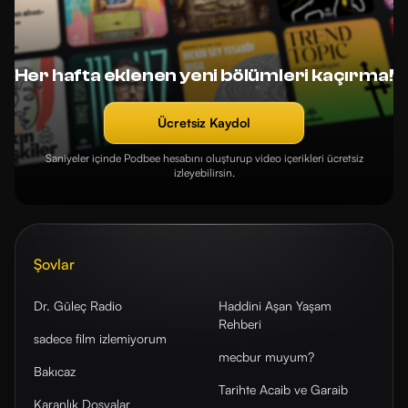
Her hafta eklenen yeni bölümleri kaçırma!
Ücretsiz Kaydol
Saniyeler içinde Podbee hesabını oluşturup video içerikleri ücretsiz
izleyebilirsin.
Şovlar
Dr. Güleç Radio
Haddini Aşan Yaşam
Rehberi
sadece film izlemiyorum
mecbur muyum?
Bakıcaz
Tarihte Acaib ve Garaib
Karanlık Dosyalar