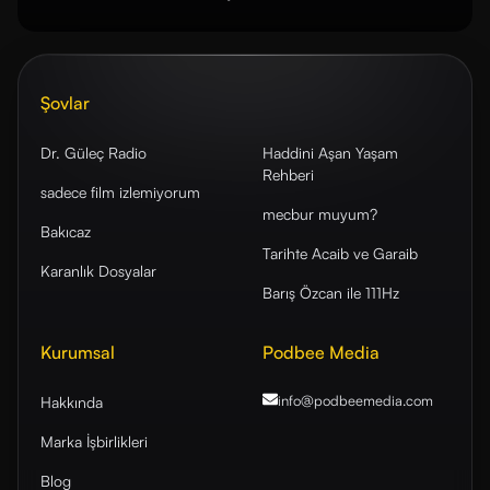
Şovlar
Dr. Güleç Radio
Haddini Aşan Yaşam
Rehberi
sadece film izlemiyorum
mecbur muyum?
Bakıcaz
Tarihte Acaib ve Garaib
Karanlık Dosyalar
Barış Özcan ile 111Hz
Kurumsal
Podbee Media
info@podbeemedia
.com
Hakkında
Marka İşbirlikleri
Blog