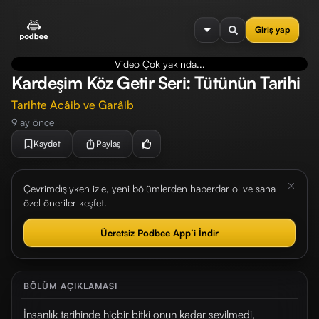
se menu
Giriş yap
Video Çok yakında...
Kardeşim Köz Getir Seri: Tütünün Tarihi
Tarihte Acâib ve Garâib
9 ay önce
Kaydet
Paylaş
Çevrimdışıyken izle, yeni bölümlerden haberdar ol ve sana
özel öneriler keşfet.
Ücretsiz Podbee App’i İndir
BÖLÜM AÇIKLAMASI
İnsanlık tarihinde hiçbir bitki onun kadar sevilmedi,