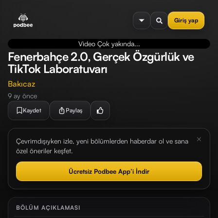
se menu
Giriş yap
Video Çok yakında...
Fenerbahçe 2.0, Gerçek Özgürlük ve
TikTok Laboratuvarı
Bakıcaz
9 ay önce
Kaydet
Paylaş
Çevrimdışıyken izle, yeni bölümlerden haberdar ol ve sana
özel öneriler keşfet.
Ücretsiz Podbee App’i İndir
BÖLÜM AÇIKLAMASI