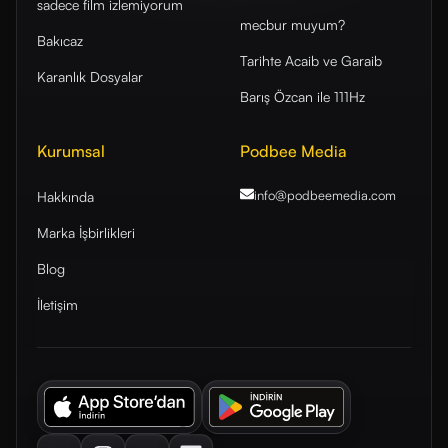
sadece film izlemiyorum
mecbur muyum?
Bakıcaz
Tarihte Acaib ve Garaib
Karanlık Dosyalar
Barış Özcan ile 111Hz
Kurumsal
Podbee Media
info@podbeemedia
.com
Hakkında
Marka İşbirlikleri
Blog
İletişim