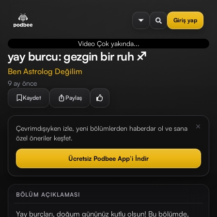
se menu
Giriş yap
Video Çok yakında...
yay burcu: gezgin bir ruh ♐
Ben Astrolog Değilim
9 ay önce
Kaydet
Paylaş
Çevrimdışıyken izle, yeni bölümlerden haberdar ol ve sana
özel öneriler keşfet.
Ücretsiz Podbee App’i İndir
BÖLÜM AÇIKLAMASI
Yay burçları, doğum gününüz kutlu olsun! Bu bölümde,