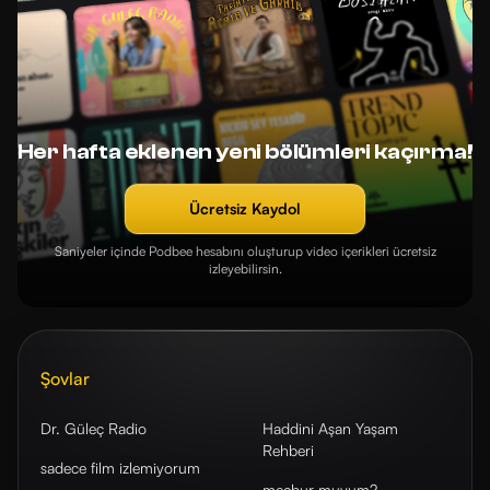
Her hafta eklenen yeni bölümleri kaçırma!
Ücretsiz Kaydol
Saniyeler içinde Podbee hesabını oluşturup video içerikleri ücretsiz
izleyebilirsin.
Şovlar
Dr. Güleç Radio
Haddini Aşan Yaşam
Rehberi
sadece film izlemiyorum
mecbur muyum?