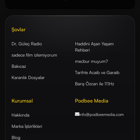
Şovlar
Dr. Güleç Radio
Haddini Aşan Yaşam
Rehberi
sadece film izlemiyorum
mecbur muyum?
Bakıcaz
Tarihte Acaib ve Garaib
Karanlık Dosyalar
Barış Özcan ile 111Hz
Kurumsal
Podbee Media
info@podbeemedia
.com
Hakkında
Marka İşbirlikleri
Blog