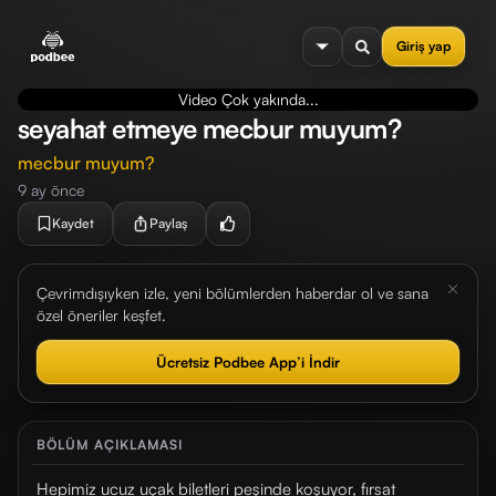
se menu
Giriş yap
Video Çok yakında...
seyahat etmeye mecbur muyum?
mecbur muyum?
9 ay önce
Kaydet
Paylaş
Çevrimdışıyken izle, yeni bölümlerden haberdar ol ve sana
özel öneriler keşfet.
Ücretsiz Podbee App’i İndir
BÖLÜM AÇIKLAMASI
Hepimiz ucuz uçak biletleri peşinde koşuyor, fırsat