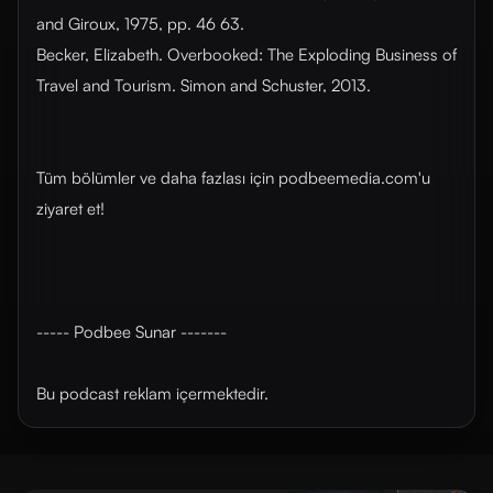
and Giroux, 1975, pp. 46 63.
Becker, Elizabeth. Overbooked: The Exploding Business of
Travel and Tourism. Simon and Schuster, 2013.
Tüm bölümler ve daha fazlası için ⁠⁠⁠⁠⁠⁠⁠⁠⁠⁠⁠⁠⁠⁠⁠⁠podbeemedia.com⁠⁠⁠⁠⁠⁠⁠⁠⁠⁠⁠⁠⁠⁠⁠⁠'u
ziyaret et!
----- Podbee Sunar -------
Bu podcast reklam içermektedir.