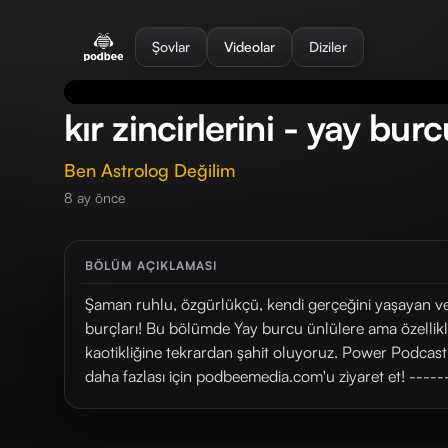
se menu
Şovlar
Videolar
Diziler
kır zincirlerini - yay bur
Ben Astrolog Değilim
8 ay önce
BÖLÜM AÇIKLAMASI
Şaman ruhlu, özgürlükçü, kendi gerçeğini yaşayan ve 
burçları! Bu bölümde Yay burcu ünlülere ama özellik
kaotikliğine tekrardan şahit oluyoruz. Power Podcast 
daha fazlası için ⁠⁠⁠⁠⁠⁠⁠⁠⁠⁠⁠⁠⁠⁠⁠podbeemedia.com⁠⁠⁠⁠⁠⁠⁠⁠⁠⁠⁠⁠⁠⁠⁠'u 