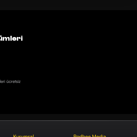
ümleri
eri ücretsiz
Kurumsal
Podbee Media