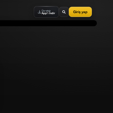
Ücretsiz
Giriş yap
App'i İndir