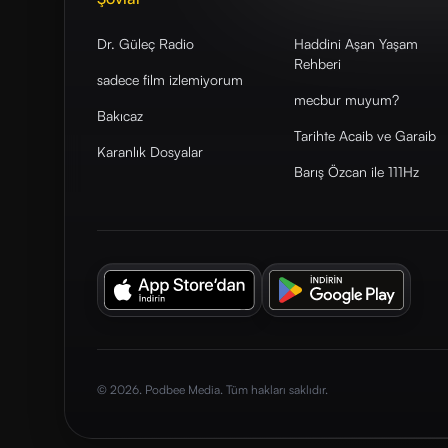
Dr. Güleç Radio
Haddini Aşan Yaşam
Rehberi
sadece film izlemiyorum
mecbur muyum?
Bakıcaz
Tarihte Acaib ve Garaib
Karanlık Dosyalar
Barış Özcan ile 111Hz
© 2026. Podbee Media. Tüm hakları saklıdır.