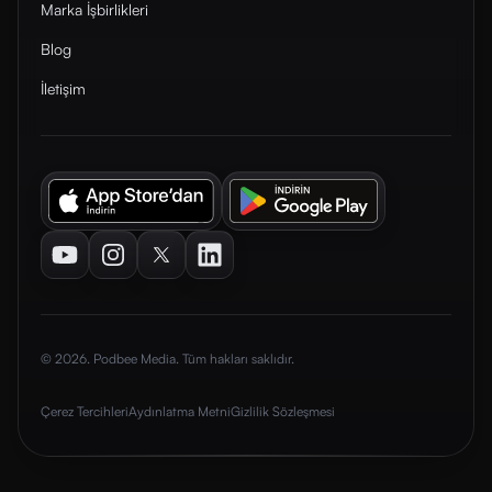
Marka İşbirlikleri
Blog
İletişim
Youtube
Instagram
Twitter
LinkedIn
© 2026. Podbee Media. Tüm hakları saklıdır.
Çerez Tercihleri
Aydınlatma Metni
Gizlilik Sözleşmesi