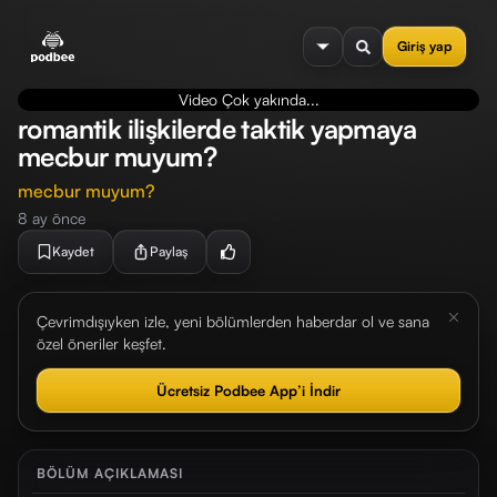
se menu
Giriş yap
Video Çok yakında...
romantik ilişkilerde taktik yapmaya
mecbur muyum?
mecbur muyum?
8 ay önce
Kaydet
Paylaş
Çevrimdışıyken izle, yeni bölümlerden haberdar ol ve sana
özel öneriler keşfet.
Ücretsiz Podbee App’i İndir
BÖLÜM AÇIKLAMASI