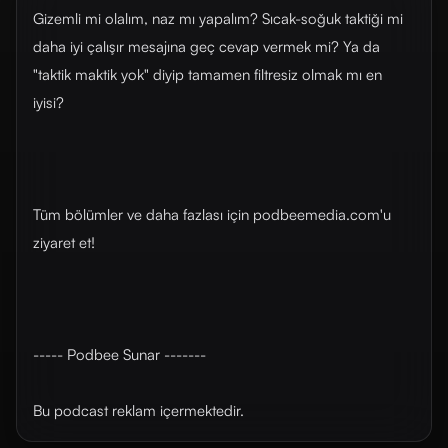
Gizemli mi olalım, naz mı yapalım? Sıcak-soğuk taktiği mi
daha iyi çalışır mesajına geç cevap vermek mi? Ya da
"taktik maktik yok" diyip tamamen filtresiz olmak mı en
iyisi?
Tüm bölümler ve daha fazlası için ⁠⁠⁠⁠⁠⁠⁠⁠⁠⁠⁠⁠⁠⁠⁠⁠⁠⁠⁠podbeemedia.com⁠⁠⁠⁠⁠⁠⁠⁠⁠⁠⁠⁠⁠⁠⁠⁠⁠⁠⁠'u
ziyaret et!
----- Podbee Sunar -------
Bu podcast reklam içermektedir.