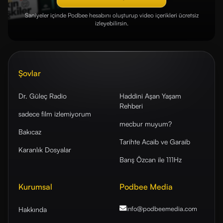
Saniyeler içinde Podbee hesabını oluşturup video içerikleri ücretsiz
izleyebilirsin.
Şovlar
Dr. Güleç Radio
Haddini Aşan Yaşam
Rehberi
sadece film izlemiyorum
mecbur muyum?
Bakıcaz
Tarihte Acaib ve Garaib
Karanlık Dosyalar
Barış Özcan ile 111Hz
Kurumsal
Podbee Media
info@podbeemedia
.com
Hakkında