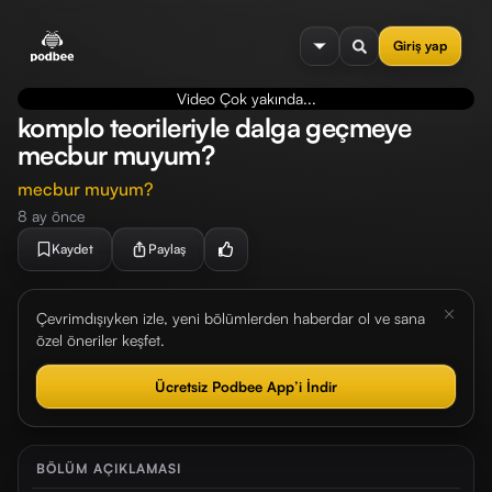
se menu
Giriş yap
Video Çok yakında...
komplo teorileriyle dalga geçmeye
mecbur muyum?
mecbur muyum?
8 ay önce
Kaydet
Paylaş
Çevrimdışıyken izle, yeni bölümlerden haberdar ol ve sana
özel öneriler keşfet.
Ücretsiz Podbee App’i İndir
BÖLÜM AÇIKLAMASI