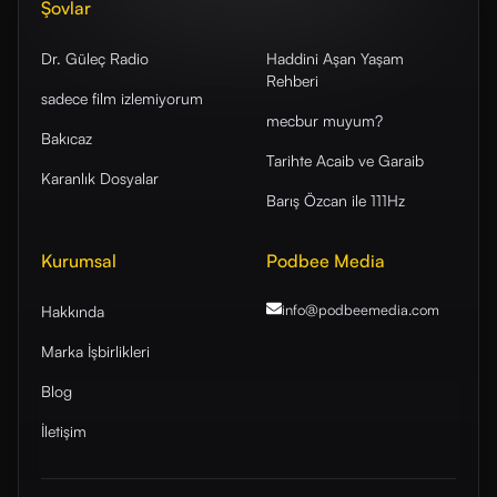
Şovlar
Dr. Güleç Radio
Haddini Aşan Yaşam
Rehberi
sadece film izlemiyorum
mecbur muyum?
Bakıcaz
Tarihte Acaib ve Garaib
Karanlık Dosyalar
Barış Özcan ile 111Hz
Kurumsal
Podbee Media
info@podbeemedia
.com
Hakkında
Marka İşbirlikleri
Blog
İletişim