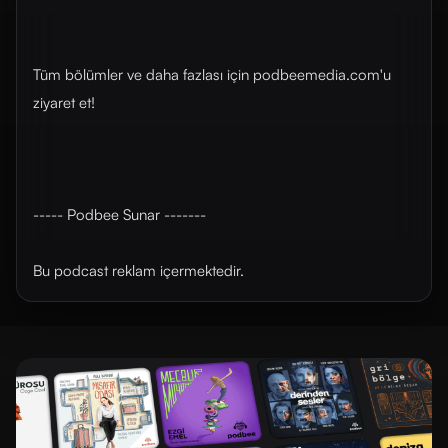
Tüm bölümler ve daha fazlası için ⁠⁠⁠⁠⁠⁠⁠⁠⁠⁠⁠⁠⁠⁠⁠⁠⁠⁠⁠⁠⁠⁠podbeemedia.com⁠⁠⁠⁠⁠⁠⁠⁠⁠⁠⁠⁠⁠⁠⁠⁠⁠⁠⁠⁠⁠⁠'u
ziyaret et!
----- Podbee Sunar -------
Bu podcast reklam içermektedir.