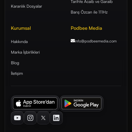
Tarihte Acaib ve Garaib
Karanlık Dosyalar
Barış Özcan ile 111Hz
Kurumsal
Podbee Media
info@podbeemedia
.com
Hakkında
Marka İşbirlikleri
Blog
İletişim
Youtube
Instagram
Twitter
LinkedIn