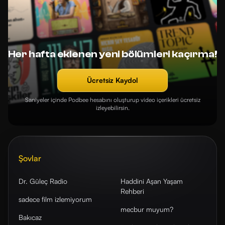
Her hafta eklenen yeni bölümleri kaçırma!
Ücretsiz Kaydol
Saniyeler içinde Podbee hesabını oluşturup video içerikleri ücretsiz
izleyebilirsin.
Şovlar
Dr. Güleç Radio
Haddini Aşan Yaşam
Rehberi
sadece film izlemiyorum
mecbur muyum?
Bakıcaz