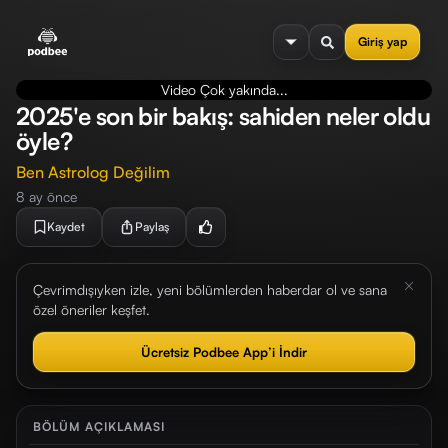
se menu
Giriş yap
Video Çok yakında...
2025'e son bir bakış: sahiden neler oldu
öyle?
Ben Astrolog Değilim
8 ay önce
Kaydet
Paylaş
Çevrimdışıyken izle, yeni bölümlerden haberdar ol ve sana
özel öneriler keşfet.
Ücretsiz Podbee App’i İndir
BÖLÜM AÇIKLAMASI