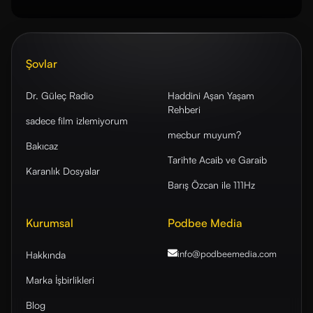
Şovlar
Dr. Güleç Radio
Haddini Aşan Yaşam
Rehberi
sadece film izlemiyorum
mecbur muyum?
Bakıcaz
Tarihte Acaib ve Garaib
Karanlık Dosyalar
Barış Özcan ile 111Hz
Kurumsal
Podbee Media
info@podbeemedia
.com
Hakkında
Marka İşbirlikleri
Blog