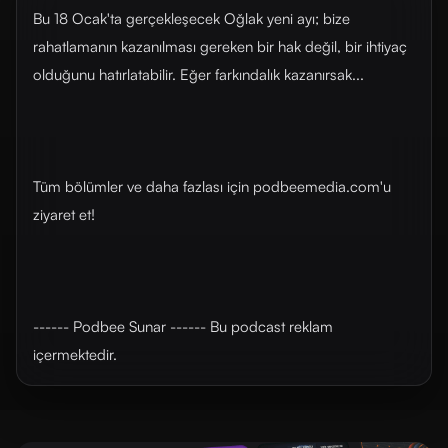
Bu 18 Ocak'ta gerçekleşecek Oğlak yeni ayı; bize
rahatlamanın kazanılması gereken bir hak değil, bir ihtiyaç
olduğunu hatırlatabilir. Eğer farkındalık kazanırsak...
Tüm bölümler ve daha fazlası için ⁠⁠⁠⁠⁠⁠⁠⁠⁠⁠⁠⁠⁠⁠⁠⁠⁠⁠⁠⁠⁠podbeemedia.com⁠⁠⁠⁠⁠⁠⁠⁠⁠⁠⁠⁠⁠⁠⁠⁠⁠⁠⁠⁠⁠'u
ziyaret et!
------ Podbee Sunar ------ Bu podcast reklam
içermektedir.