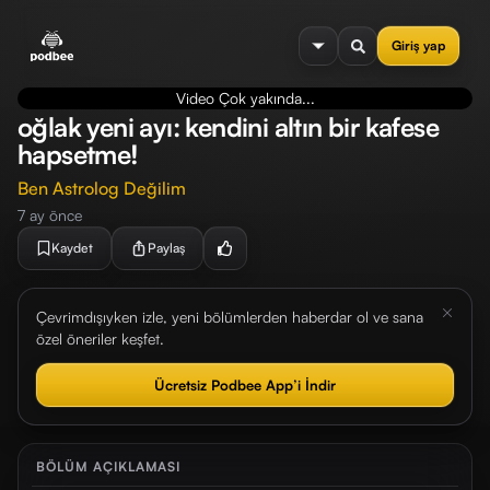
se menu
Giriş yap
Video Çok yakında...
oğlak yeni ayı: kendini altın bir kafese
hapsetme!
Ben Astrolog Değilim
7 ay önce
Kaydet
Paylaş
Çevrimdışıyken izle, yeni bölümlerden haberdar ol ve sana
özel öneriler keşfet.
Ücretsiz Podbee App’i İndir
BÖLÜM AÇIKLAMASI