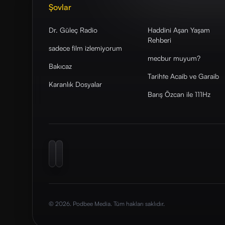
Şovlar
Dr. Güleç Radio
Haddini Aşan Yaşam
Rehberi
sadece film izlemiyorum
mecbur muyum?
Bakıcaz
Tarihte Acaib ve Garaib
Karanlık Dosyalar
Barış Özcan ile 111Hz
© 2026. Podbee Media. Tüm hakları saklıdır.