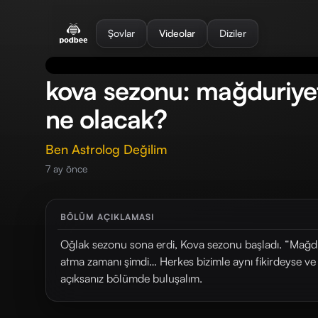
se menu
Şovlar
Videolar
Diziler
kova sezonu: mağduriyet
ne olacak?
Ben Astrolog Değilim
7 ay önce
BÖLÜM AÇIKLAMASI
Oğlak sezonu sona erdi, Kova sezonu başladı. “Mağ
atma zamanı şimdi… Herkes bizimle aynı fikirdeyse ve 
açıksanız bölümde buluşalım.