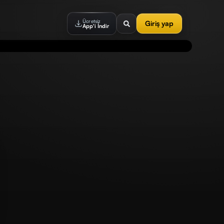
Ücretsiz
Giriş yap
App'i İndir