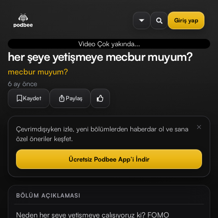
se menu
Giriş yap
Video Çok yakında...
her şeye yetişmeye mecbur muyum?
mecbur muyum?
6 ay önce
Kaydet
Paylaş
Çevrimdışıyken izle, yeni bölümlerden haberdar ol ve sana
özel öneriler keşfet.
Ücretsiz Podbee App’i İndir
BÖLÜM AÇIKLAMASI
Neden her şeye yetişmeye çalışıyoruz ki? FOMO