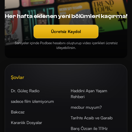
Her hafta eklenen yeni bölümleri kaçırma!
Ücretsiz Kaydol
Saniyeler içinde Podbee hesabını oluşturup video içerikleri ücretsiz
izleyebilirsin.
Şovlar
Dr. Güleç Radio
Haddini Aşan Yaşam
Rehberi
sadece film izlemiyorum
mecbur muyum?
Bakıcaz
Tarihte Acaib ve Garaib
Karanlık Dosyalar
Barış Özcan ile 111Hz