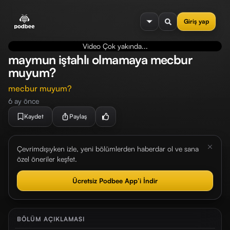
se menu
Giriş yap
Video Çok yakında...
maymun iştahlı olmamaya mecbur
muyum?
mecbur muyum?
6 ay önce
Kaydet
Paylaş
Çevrimdışıyken izle, yeni bölümlerden haberdar ol ve sana
özel öneriler keşfet.
Ücretsiz Podbee App’i İndir
BÖLÜM AÇIKLAMASI