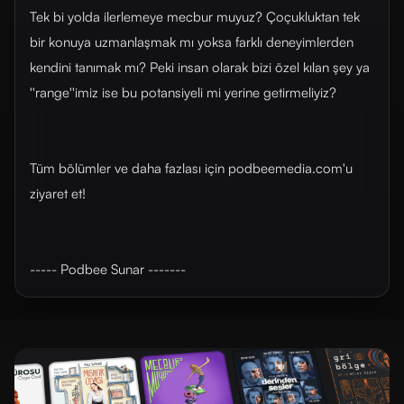
Tek bi yolda ilerlemeye mecbur muyuz? Çoçukluktan tek
bir konuya uzmanlaşmak mı yoksa farklı deneyimlerden
kendini tanımak mı? Peki insan olarak bizi özel kılan şey ya
''range''imiz ise bu potansiyeli mi yerine getirmeliyiz?
Tüm bölümler ve daha fazlası için ⁠⁠⁠⁠⁠⁠⁠⁠⁠⁠⁠⁠⁠⁠⁠⁠⁠⁠⁠⁠⁠⁠⁠⁠⁠⁠⁠⁠⁠⁠⁠⁠⁠⁠⁠⁠⁠podbeemedia.com⁠⁠⁠⁠⁠⁠⁠⁠⁠⁠⁠⁠⁠⁠⁠⁠⁠⁠⁠⁠⁠⁠⁠⁠⁠⁠⁠⁠⁠⁠⁠⁠⁠⁠⁠⁠⁠'u
ziyaret et!
----- Podbee Sunar -------