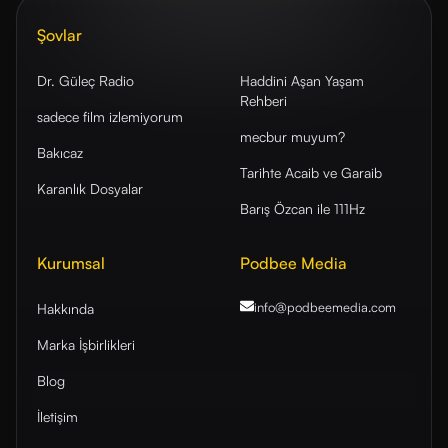
Şovlar
Dr. Güleç Radio
Haddini Aşan Yaşam
Rehberi
sadece film izlemiyorum
mecbur muyum?
Bakıcaz
Tarihte Acaib ve Garaib
Karanlık Dosyalar
Barış Özcan ile 111Hz
Kurumsal
Podbee Media
info@podbeemedia
.com
Hakkında
Marka İşbirlikleri
Blog
İletişim