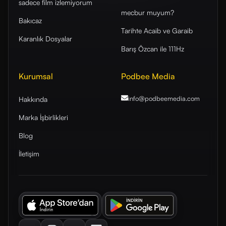
sadece film izlemiyorum
mecbur muyum?
Bakıcaz
Tarihte Acaib ve Garaib
Karanlık Dosyalar
Barış Özcan ile 111Hz
Kurumsal
Podbee Media
info@podbeemedia
.com
Hakkında
Marka İşbirlikleri
Blog
İletişim