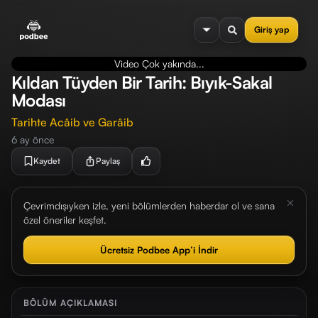
se menu
Giriş yap
Video Çok yakında...
Kıldan Tüyden Bir Tarih: Bıyık-Sakal
Modası
Tarihte Acâib ve Garâib
6 ay önce
Kaydet
Paylaş
Çevrimdışıyken izle, yeni bölümlerden haberdar ol ve sana
özel öneriler keşfet.
Ücretsiz Podbee App’i İndir
BÖLÜM AÇIKLAMASI