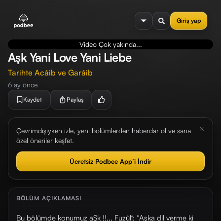
se menu
Giriş yap
Video Çok yakında...
Aşk Yani Love Yani Liebe
Tarihte Acâib ve Garâib
6 ay önce
Kaydet
Paylaş
Çevrimdışıyken izle, yeni bölümlerden haberdar ol ve sana
özel öneriler keşfet.
Ücretsiz Podbee App’i İndir
BÖLÜM AÇIKLAMASI
Bu bölümde konumuz aŞk !!... Fuzûlî; “Aşka dil verme ki