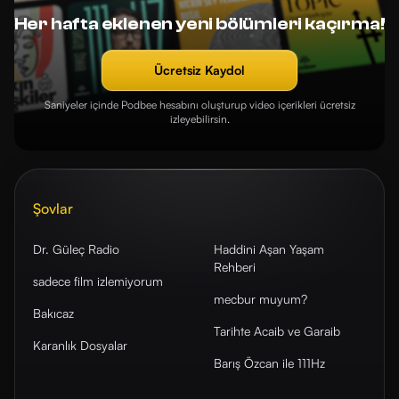
Her hafta eklenen yeni bölümleri kaçırma!
Ücretsiz Kaydol
Saniyeler içinde Podbee hesabını oluşturup video içerikleri ücretsiz
izleyebilirsin.
Şovlar
Dr. Güleç Radio
Haddini Aşan Yaşam
Rehberi
sadece film izlemiyorum
mecbur muyum?
Bakıcaz
Tarihte Acaib ve Garaib
Karanlık Dosyalar
Barış Özcan ile 111Hz