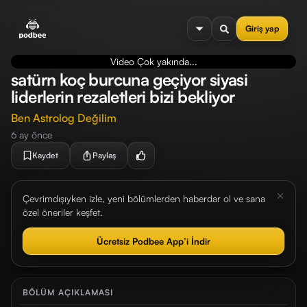
se menu
Giriş yap
Video Çok yakında...
satürn koç burcuna geçiyor siyasi
liderlerin rezaletleri bizi bekliyor
Ben Astrolog Değilim
6 ay önce
Kaydet
Paylaş
Çevrimdışıyken izle, yeni bölümlerden haberdar ol ve sana
özel öneriler keşfet.
Ücretsiz Podbee App’i İndir
BÖLÜM AÇIKLAMASI