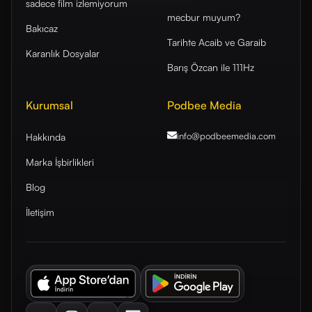
sadece film izlemiyorum
mecbur muyum?
Bakıcaz
Tarihte Acaib ve Garaib
Karanlık Dosyalar
Barış Özcan ile 111Hz
Kurumsal
Podbee Media
info@podbeemedia
.com
Hakkında
Marka İşbirlikleri
Blog
İletişim