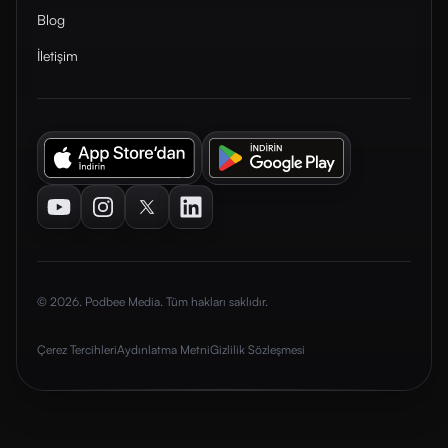
Blog
İletişim
Youtube
Instagram
Twitter
LinkedIn
© 2026. Podbee Media. Tüm hakları saklıdır.
Çerez Tercihleri
Aydınlatma Metni
Gizlilik Sözleşmesi