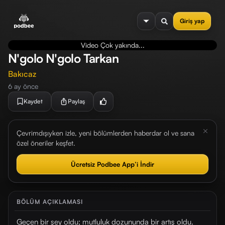
se menu
Giriş yap
Video Çok yakında...
N'golo N'golo Tarkan
Bakıcaz
6 ay önce
Kaydet
Paylaş
Çevrimdışıyken izle, yeni bölümlerden haberdar ol ve sana
özel öneriler keşfet.
Ücretsiz Podbee App’i İndir
BÖLÜM AÇIKLAMASI
Geçen bir şey oldu; mutluluk dozununda bir artış oldu.