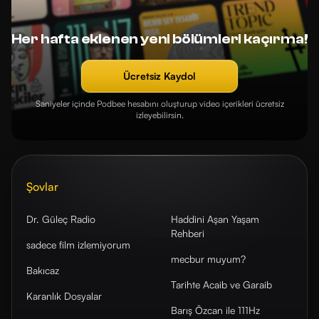
Her hafta eklenen yeni bölümleri kaçırma!
Ücretsiz Kaydol
Saniyeler içinde Podbee hesabını oluşturup video içerikleri ücretsiz
izleyebilirsin.
Şovlar
Dr. Güleç Radio
Haddini Aşan Yaşam
Rehberi
sadece film izlemiyorum
mecbur muyum?
Bakıcaz
Tarihte Acaib ve Garaib
Karanlık Dosyalar
Barış Özcan ile 111Hz