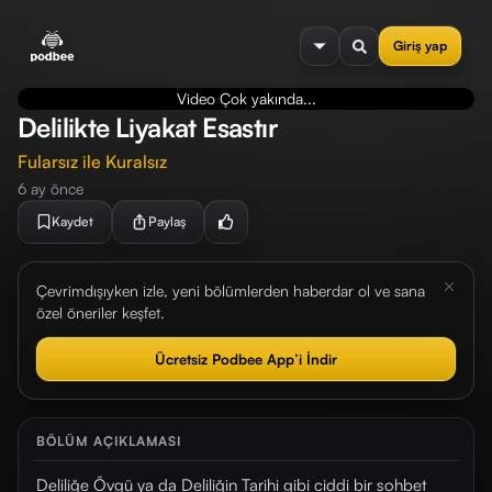
se menu
Giriş yap
Video Çok yakında...
Delilikte Liyakat Esastır
Fularsız ile Kuralsız
6 ay önce
Kaydet
Paylaş
Çevrimdışıyken izle, yeni bölümlerden haberdar ol ve sana
özel öneriler keşfet.
Ücretsiz Podbee App’i İndir
BÖLÜM AÇIKLAMASI
Deliliğe Övgü ya da Deliliğin Tarihi gibi ciddi bir sohbet