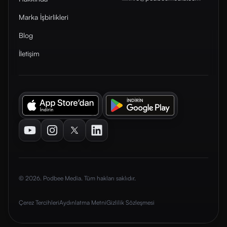
Marka İşbirlikleri
Blog
İletişim
Youtube
Instagram
Twitter
LinkedIn
© 2026. Podbee Media. Tüm hakları saklıdır.
Çerez Tercihleri
Aydınlatma Metni
Gizlilik Sözleşmesi