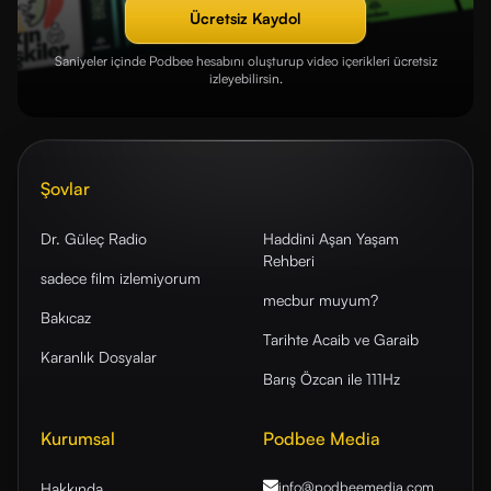
Ücretsiz Kaydol
Saniyeler içinde Podbee hesabını oluşturup video içerikleri ücretsiz
izleyebilirsin.
Şovlar
Dr. Güleç Radio
Haddini Aşan Yaşam
Rehberi
sadece film izlemiyorum
mecbur muyum?
Bakıcaz
Tarihte Acaib ve Garaib
Karanlık Dosyalar
Barış Özcan ile 111Hz
Kurumsal
Podbee Media
info@podbeemedia
.com
Hakkında