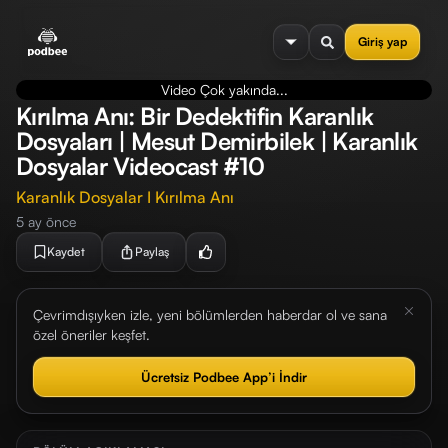
se menu
Giriş yap
Video Çok yakında...
Kırılma Anı: Bir Dedektifin Karanlık
Dosyaları | Mesut Demirbilek | Karanlık
Dosyalar Videocast #10
Karanlık Dosyalar I Kırılma Anı
5 ay önce
Kaydet
Paylaş
Çevrimdışıyken izle, yeni bölümlerden haberdar ol ve sana
özel öneriler keşfet.
Ücretsiz Podbee App’i İndir