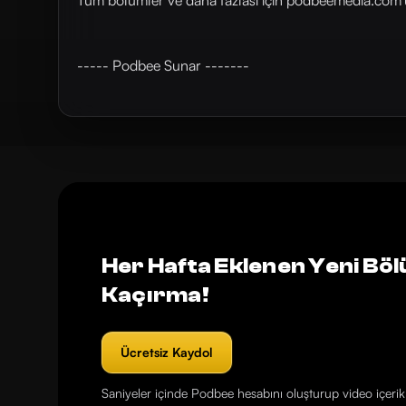
Tüm bölümler ve daha fazlası için ⁠⁠⁠⁠⁠⁠⁠⁠⁠⁠⁠⁠⁠⁠⁠⁠⁠⁠⁠⁠⁠⁠⁠⁠⁠⁠⁠⁠⁠⁠⁠⁠⁠⁠⁠⁠⁠podbeemedia.com⁠⁠⁠⁠⁠⁠⁠⁠⁠⁠⁠⁠⁠⁠⁠⁠⁠⁠⁠⁠⁠⁠⁠⁠⁠⁠⁠
----- Podbee Sunar -------
Her Hafta Eklenen Yeni Böl
Kaçırma!
Ücretsiz Kaydol
Saniyeler içinde Podbee hesabını oluşturup video içerikl