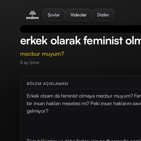
se menu
Şovlar
Videolar
Diziler
erkek olarak feminist 
mecbur muyum?
5 ay önce
BÖLÜM AÇIKLAMASI
Erkek olsam da feminist olmaya mecbur muyum? Femini
bir insan hakları meselesi mi? Peki insan haklarını s
gelmiyor?