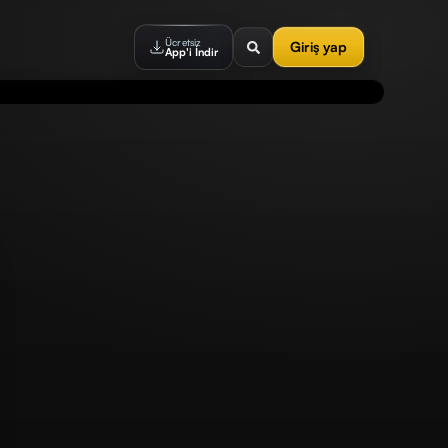
Ücretsiz
Giriş yap
App'i İndir