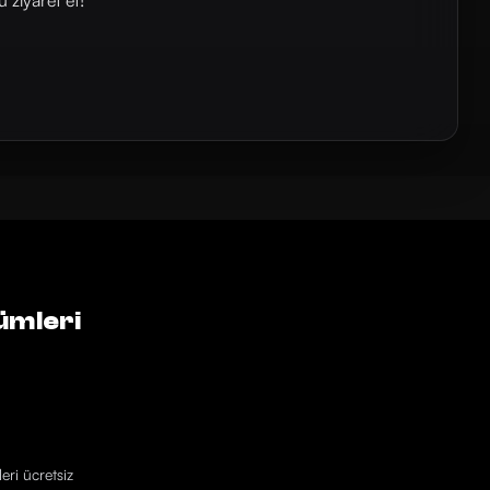
⁠⁠⁠⁠⁠⁠⁠⁠⁠⁠'u ziyaret et!
ümleri
eri ücretsiz