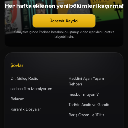
Her hafta eklenen yeni bölümleri kaçırma!
Ücretsiz Kaydol
Saniyeler içinde Podbee hesabını oluşturup video içerikleri ücretsiz
izleyebilirsin.
Şovlar
Dr. Güleç Radio
Haddini Aşan Yaşam
Rehberi
sadece film izlemiyorum
mecbur muyum?
Bakıcaz
Tarihte Acaib ve Garaib
Karanlık Dosyalar
Barış Özcan ile 111Hz