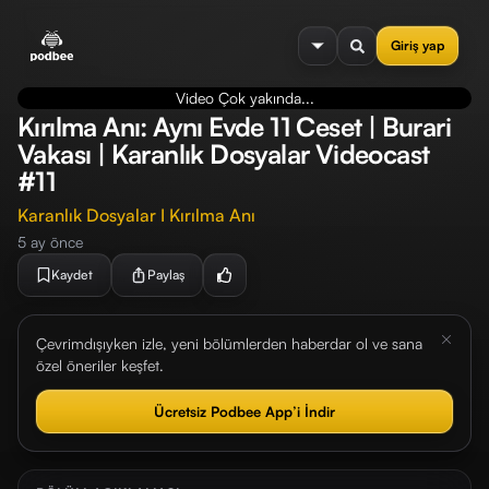
se menu
Giriş yap
Video Çok yakında...
Kırılma Anı: Aynı Evde 11 Ceset | Burari
Vakası | Karanlık Dosyalar Videocast
#11
Karanlık Dosyalar I Kırılma Anı
5 ay önce
Kaydet
Paylaş
Çevrimdışıyken izle, yeni bölümlerden haberdar ol ve sana
özel öneriler keşfet.
Ücretsiz Podbee App’i İndir