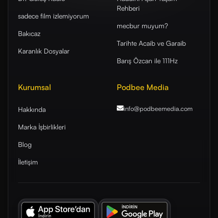
Rehberi
sadece film izlemiyorum
mecbur muyum?
Bakıcaz
Tarihte Acaib ve Garaib
Karanlık Dosyalar
Barış Özcan ile 111Hz
Kurumsal
Podbee Media
info@podbeemedia
.com
Hakkında
Marka İşbirlikleri
Blog
İletişim