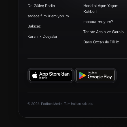
Dr. Güleç Radio
Haddini Aşan Yaşam
Rehberi
sadece film izlemiyorum
mecbur muyum?
Bakıcaz
Tarihte Acaib ve Garaib
Karanlık Dosyalar
Barış Özcan ile 111Hz
© 2026. Podbee Media. Tüm hakları saklıdır.