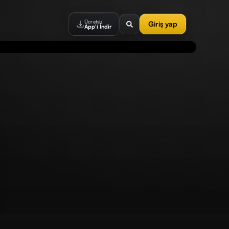
Ücretsiz
Giriş yap
App'i İndir