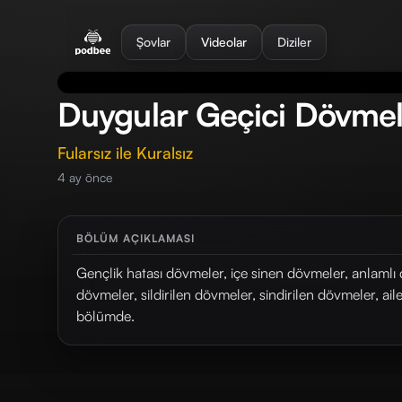
se menu
Şovlar
Videolar
Diziler
Duygular Geçici Dövmele
Fularsız ile Kuralsız
4 ay önce
BÖLÜM AÇIKLAMASI
Gençlik hatası dövmeler, içe sinen dövmeler, anlaml
dövmeler, sildirilen dövmeler, sindirilen dövmeler, ai
bölümde.