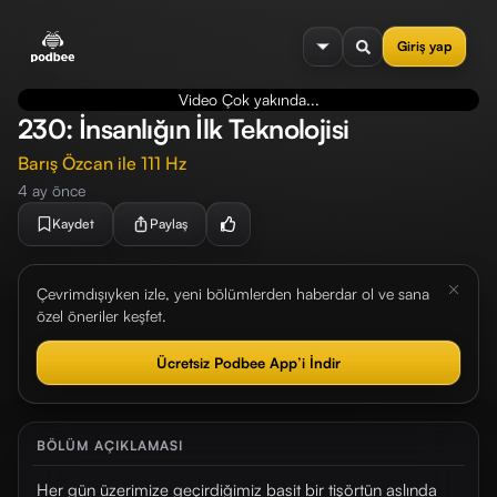
se menu
Giriş yap
Video Çok yakında...
230: İnsanlığın İlk Teknolojisi
Barış Özcan ile 111 Hz
4 ay önce
Kaydet
Paylaş
Çevrimdışıyken izle, yeni bölümlerden haberdar ol ve sana
özel öneriler keşfet.
Ücretsiz Podbee App’i İndir
BÖLÜM AÇIKLAMASI
Her gün üzerimize geçirdiğimiz basit bir tişörtün aslında