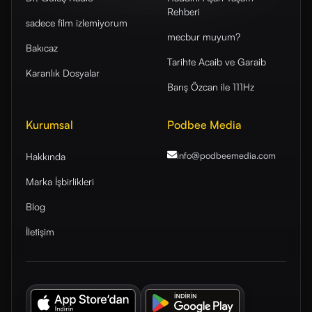
Rehberi
sadece film izlemiyorum
mecbur muyum?
Bakıcaz
Tarihte Acaib ve Garaib
Karanlık Dosyalar
Barış Özcan ile 111Hz
Kurumsal
Podbee Media
info@podbeemedia
.com
Hakkında
Marka İşbirlikleri
Blog
İletişim