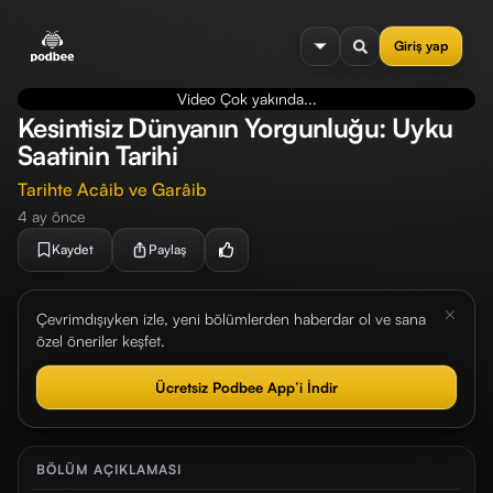
se menu
Giriş yap
Video Çok yakında...
Kesintisiz Dünyanın Yorgunluğu: Uyku
Saatinin Tarihi
Tarihte Acâib ve Garâib
4 ay önce
Kaydet
Paylaş
Çevrimdışıyken izle, yeni bölümlerden haberdar ol ve sana
özel öneriler keşfet.
Ücretsiz Podbee App’i İndir
BÖLÜM AÇIKLAMASI