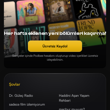
Her hafta eklenen yeni bölümleri kaçırma!
Ücretsiz Kaydol
Saniyeler içinde Podbee hesabını oluşturup video içerikleri ücretsiz
izleyebilirsin.
Şovlar
Dr. Güleç Radio
Haddini Aşan Yaşam
Rehberi
sadece film izlemiyorum
mecbur muyum?