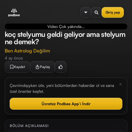
se menu
Giriş yap
Video Çok yakında...
koç stelyumu geldi geliyor ama stelyum
ne demek?
Ben Astrolog Değilim
4 ay önce
Kaydet
Paylaş
Çevrimdışıyken izle, yeni bölümlerden haberdar ol ve sana
özel öneriler keşfet.
Ücretsiz Podbee App’i İndir
BÖLÜM AÇIKLAMASI