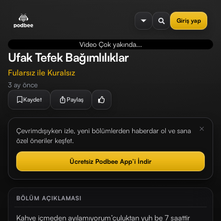
se menu
Giriş yap
Video Çok yakında...
Ufak Tefek Bağımlılıklar
Fularsız ile Kuralsız
3 ay önce
Kaydet
Paylaş
Çevrimdışıyken izle, yeni bölümlerden haberdar ol ve sana
özel öneriler keşfet.
Ücretsiz Podbee App’i İndir
BÖLÜM AÇIKLAMASI
Kahve içmeden ayılamıyorum’culuktan yuh be 7 saattir