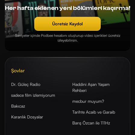
Her hafta eklenen yeni bölümleri kaçırma!
Ücretsiz Kaydol
Saniyeler içinde Podbee hesabını oluşturup video içerikleri ücretsiz
izleyebilirsin.
Şovlar
Dr. Güleç Radio
Haddini Aşan Yaşam
Rehberi
sadece film izlemiyorum
mecbur muyum?
Bakıcaz
Tarihte Acaib ve Garaib
Karanlık Dosyalar
Barış Özcan ile 111Hz